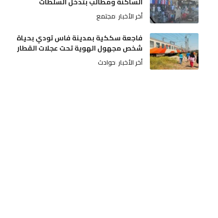
الساكنة ومطالب بتدخل السلطات
أخر الأخبار
مجتمع
فاجعة سككية بمدينة فاس تودي بحياة
شخص مجهول الهوية تحت عجلات القطار
أخر الأخبار
حوادث