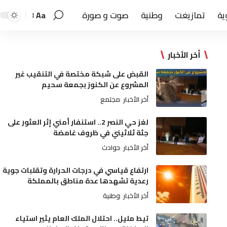
ية
تمازيغت
وطنية
صوت و صورة
Aa
أخر الأخبار
القبض على شبكة مختصة في التنقيب غير
المشروع عن الكنوز بجمعة سحيم
أخر الأخبار
مجتمع
لغز حي النصر 2.. استنفار أمني إثر العثور على
جثة ثلاثيني في ظروف غامضة
أخر الأخبار
حوادث
ارتفاع قياسي في درجات الحرارة وتقلبات جوية
رعدية تشهدها عدة مناطق بالمملكة
أخر الأخبار
وطنية
تيط مليل.. احتلال الملك العام يثير استياء