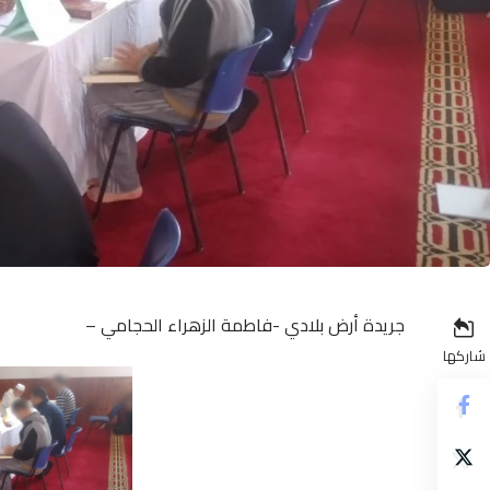
جريدة أرض بلادي -فاطمة الزهراء الحجامي –
شاركها