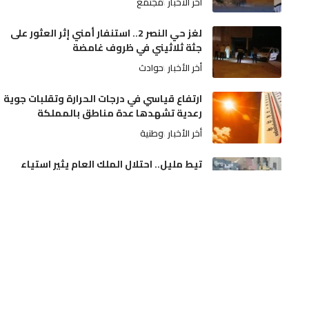
أخر الأخبار
مجتمع
لغز حي النصر 2.. استنفار أمني إثر العثور على
جثة ثلاثيني في ظروف غامضة
أخر الأخبار
حوادث
ارتفاع قياسي في درجات الحرارة وتقلبات جوية
رعدية تشهدها عدة مناطق بالمملكة
أخر الأخبار
وطنية
تيط مليل.. احتلال الملك العام يثير استياء
الساكنة ومطالب بتدخل السلطات
أخر الأخبار
مجتمع
فاجعة سككية بمدينة فاس تودي بحياة
شخص مجهول الهوية تحت عجلات القطار
أخر الأخبار
حوادث