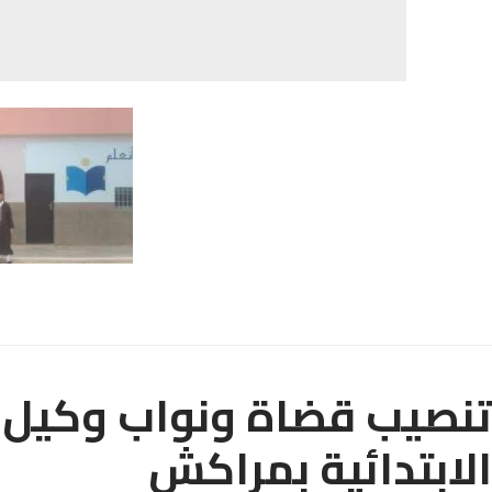
تنصيب قضاة ونواب وكيل ا
الابتدائية بمراكش