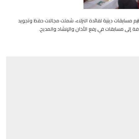
جن الفلاحي بزايو، يوم الأربعاء 5 مارس 2025، تنظيم مسابقات دينية لفائدة النزلاء، شملت مجالات حفظ وتجويد
افة إلى مسابقات في رفع الأذان والإنشاد والمديح.