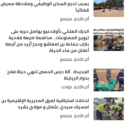
بسبب تدبير السكن الوظيفي وملاحقة ممرض
قضائياً
أخر الأخبار
مجتمع
الدرك الملكي بأولادعبو يواصل حربه على
ترويج الممنوعات.. مداهمة ضيعة فلاحية
بتراب جماعة بن امعاشو وحجز أزيد من أربعة
أطنان من ماء الحياة
أخر الأخبار
مجتمع
الجديدة.. آلة درس الحمص تنهي حياة فلاح
بدوار الرياينة
أخر الأخبار
حوادث
تدخلات استباقية لفرق المديرية الإقليمية بن
امسيك، سيدي عثمان و مولاي رشيد
أخر الأخبار
مجتمع