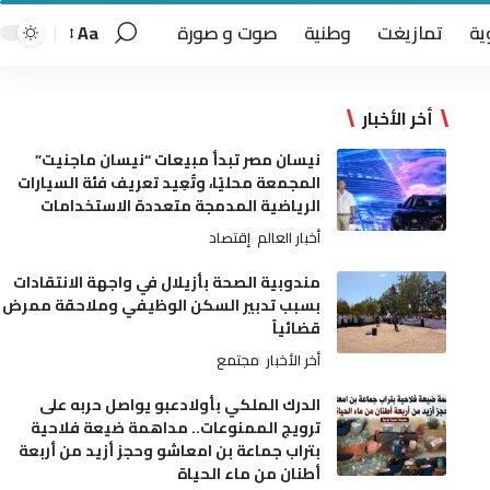
ية
تمازيغت
وطنية
صوت و صورة
Aa
أخر الأخبار
نيسان مصر تبدأ مبيعات “نيسان ماجنيت”
المجمعة محليًا، وتُعِيد تعريف فئة السيارات
الرياضية المدمجة متعددة الاستخدامات
أخبار العالم
إقتصاد
مندوبية الصحة بأزيلال في واجهة الانتقادات
بسبب تدبير السكن الوظيفي وملاحقة ممرض
قضائياً
أخر الأخبار
مجتمع
الدرك الملكي بأولادعبو يواصل حربه على
ترويج الممنوعات.. مداهمة ضيعة فلاحية
بتراب جماعة بن امعاشو وحجز أزيد من أربعة
أطنان من ماء الحياة