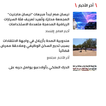
أخر الأخبار
نيسان مصر تبدأ مبيعات “نيسان ماجنيت”
المجمعة محليًا، وتُعِيد تعريف فئة السيارات
الرياضية المدمجة متعددة الاستخدامات
أخبار العالم
إقتصاد
مندوبية الصحة بأزيلال في واجهة الانتقادات
بسبب تدبير السكن الوظيفي وملاحقة ممرض
قضائياً
أخر الأخبار
مجتمع
الدرك الملكي بأولادعبو يواصل حربه على
ترويج الممنوعات.. مداهمة ضيعة فلاحية
بتراب جماعة بن امعاشو وحجز أزيد من أربعة
أطنان من ماء الحياة
أخر الأخبار
مجتمع
الجديدة.. آلة درس الحمص تنهي حياة فلاح
بدوار الرياينة