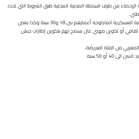
ان البالغين من العمر 17 عاما في سنة الإحصاء من طرف السلطة المدنية المحلية طبق الشروط التي تحدد
طني.
ويحصي كذالك بصفة إنتقالية جميع المفروضة عليهم الخدمة العسكرية المتراوحة أعمارهم بين 18 و30 سنة وكذا بعض
ى ثقافي أو تكوين مهني عال يسمح لهم بتكوين إطارات جيش
مغربي من الفئة العريضة،
 40 أو 50 سنة