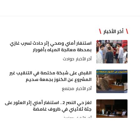
أخر الأخبار
استنفار أمني وصحي إثر حادث تسرب غازي
بمحطة معالجة المياه بأفورار
أخر الأخبار
حوادث
القبض على شبكة مختصة في التنقيب غير
المشروع عن الكنوز بجمعة سحيم
أخر الأخبار
مجتمع
لغز حي النصر 2.. استنفار أمني إثر العثور على
جثة ثلاثيني في ظروف غامضة
أخر الأخبار
حوادث
ارتفاع قياسي في درجات الحرارة وتقلبات جوية
رعدية تشهدها عدة مناطق بالمملكة