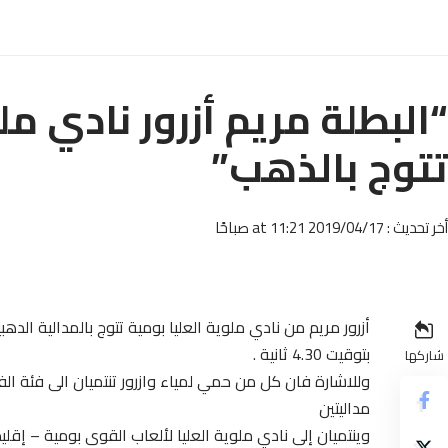
“البطلة مريم أزرور نادي مل
تتوج بالذهب”
أخر تحديث : 2019/04/17 at 11:21 صباحًا
بتوقيت 4.30 ثانية .
شاركها
وللاشارة فان كل من حمي لمياء وازرور تنتميان الى فئة ا
مداليتين
وينتميان إلى نادي ملوية العليا لألعاب القوى بومية – إقلي