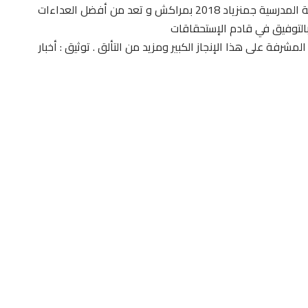
يذكر أن أزرور هي بطلة سباق 1500 متر في الألعاب العالمية المدرسية جمنزياد 2018 بمراكش و تعد من أفضل العداءات
 بالتوفيق في قادم الإستحقاقات
مشرفة على هذا الإنجاز الكبير ومزيد من التألق . توثيق : أخبار