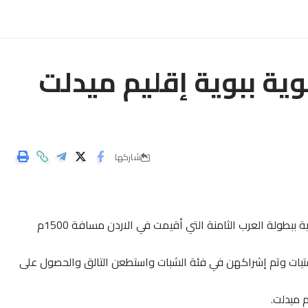
وية ببوية إقليم ميدلت
شاركها
أزرور مريم من نادي ملوية العليا بومية تتوج بالمدالية الدهبية ببطولة العرب الثامنة التي أقيمت في الاردن مسافة 1500م
لفتيات وتم إشراكهن في فئة الشبات واستطعن التالق والحصول على
م ميدلت.