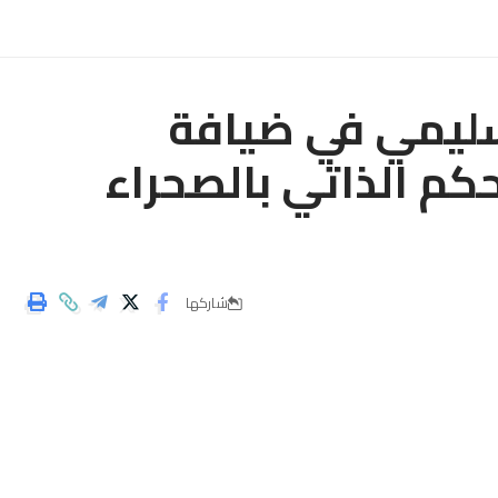
اسليمي في ضيافة
كم الذاتي بالصحراء
شاركها
ة .
ة ”