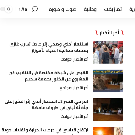
ية
تمازيغت
وطنية
صوت و صورة
Aa
أخر الأخبار
استنفار أمني وصحي إثر حادث تسرب غازي
بمحطة معالجة المياه بأفورار
أخر الأخبار
حوادث
القبض على شبكة مختصة في التنقيب غير
المشروع عن الكنوز بجمعة سحيم
أخر الأخبار
مجتمع
لغز حي النصر 2.. استنفار أمني إثر العثور على
جثة ثلاثيني في ظروف غامضة
أخر الأخبار
حوادث
ارتفاع قياسي في درجات الحرارة وتقلبات جوية