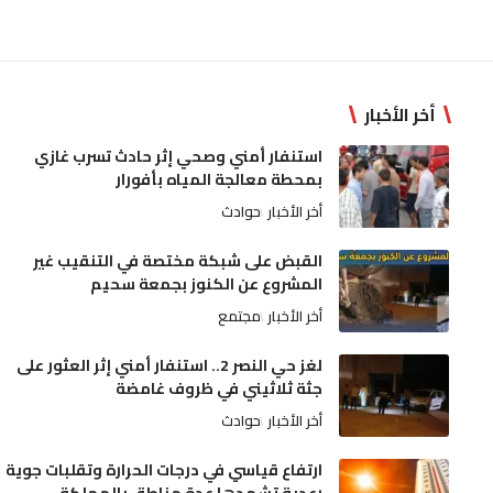
أخر الأخبار
استنفار أمني وصحي إثر حادث تسرب غازي
بمحطة معالجة المياه بأفورار
أخر الأخبار
حوادث
القبض على شبكة مختصة في التنقيب غير
المشروع عن الكنوز بجمعة سحيم
أخر الأخبار
مجتمع
لغز حي النصر 2.. استنفار أمني إثر العثور على
جثة ثلاثيني في ظروف غامضة
أخر الأخبار
حوادث
ارتفاع قياسي في درجات الحرارة وتقلبات جوية