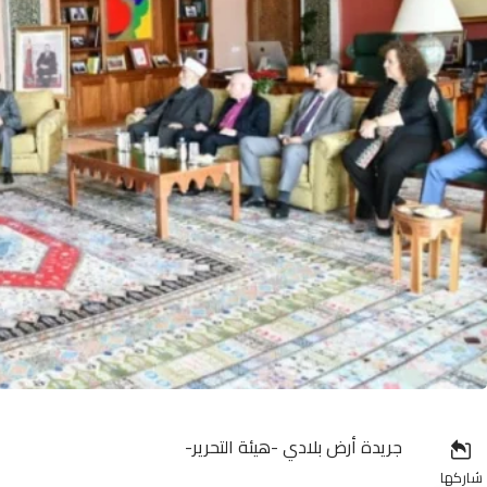
جريدة أرض بلادي -هيئة التحرير-
شاركها