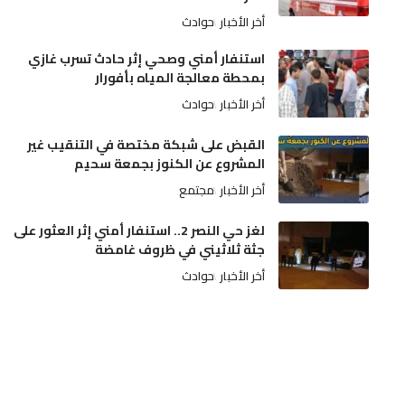
أخر الأخبار
حوادث
استنفار أمني وصحي إثر حادث تسرب غازي
بمحطة معالجة المياه بأفورار
أخر الأخبار
حوادث
القبض على شبكة مختصة في التنقيب غير
المشروع عن الكنوز بجمعة سحيم
أخر الأخبار
مجتمع
لغز حي النصر 2.. استنفار أمني إثر العثور على
جثة ثلاثيني في ظروف غامضة
أخر الأخبار
حوادث