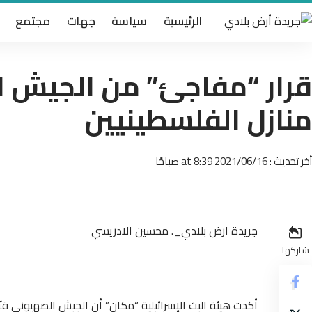
الرئيسية
سياسة
جهات
مجتمع
قرار “مفاجئ” من الجيش 
منازل الفلسطينيين
أخر تحديث : 2021/06/16 at 8:39 صباحًا
جريدة ارض بلادي_. محسين الادريسي
شاركها
أكدت هيئة البث الإسرائيلية “مكان” أن الجيش الصهيوني ق