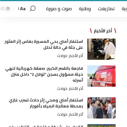
ية
تمازيغت
وطنية
صوت و صورة
Aa
أخر الأخبار
استنفار أمني بحي المسيرة بفاس إثر العثور
على جثة في حالة تحلل
أخر الأخبار
حوادث
فاجعة بالقصر الكبير: صعقة كهربائية تنهي
حياة مسؤول بسجن “تولال 2” داخل منزل
أسرته
أخر الأخبار
حوادث
استنفار أمني وصحي إثر حادث تسرب غازي
بمحطة معالجة المياه بأفورار
أخر الأخبار
حوادث