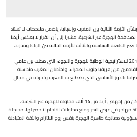
شأن الأزمة الثنائية بين المغرب وإسبانيا، يتضمن ملاحظات لا تستند
 لمكافحة الهجرة غير الشرعية، مشيرا إلى أن القرار لا يعكس أيضا
ير الطبيعة السياسية والثنائية للأزمة الحالية بين الرباط ومدريد.
وذكر، في هذا الصدد، باعتماد المملكة المغربية في عام 2013 للاستراتيجية الوطنية للهجرة واللجوء، التي مكنت بين عامي
يما القادمين من إفريقيا جنوب الصحراء، واحتضان المغرب منذ سنة
 اعترافا بالدور الأساسي الذي يضطلع به المغرب وتجربته في مجال
وأشارت الوثيقة إلى أن تعاون المغرب في مجال الهجرة مكن من إجهاض أزيد من 14 ألف محاولة للهجرة غير الشرعية،
وتفكيك 5 آلاف شبكة للتهريب، وإنقاذ أزيد من 80 ألف و500 مهاجر في عرض البحر ومنع محاولات اقتحام لا حصر لها، مسجلة
ولية معالجة ظاهرة الهجرة بنفس روح الالتزام والثقة المتبادلة