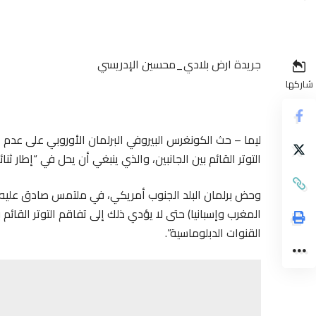
جريدة ارض بلادي_محسين الإدريسي
شاركها
ليما – حث الكونغرس البيروفي البرلمان الأوروبي على عدم إق
التوتر القائم بين الجانبين، والذي ينبغي أن يحل في “إطار ثنا
وحض برلمان البلد الجنوب أمريكي، في ملتمس صادق عليه، الب
المغرب وإسبانيا) حتى لا يؤدي ذلك إلى تفاقم التوتر القائم 
القنوات الدبلوماسية”.