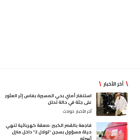
أخر الأخبار
استنفار أمني بحي المسيرة بفاس إثر العثور
على جثة في حالة تحلل
أخر الأخبار
حوادث
فاجعة بالقصر الكبير: صعقة كهربائية تنهي
حياة مسؤول بسجن “تولال 2” داخل منزل
أسرته