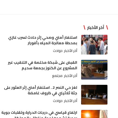
أخر الأخبار
استنفار أمني وصحي إثر حادث تسرب غازي
بمحطة معالجة المياه بأفورار
أخر الأخبار
حوادث
القبض على شبكة مختصة في التنقيب غير
المشروع عن الكنوز بجمعة سحيم
أخر الأخبار
مجتمع
لغز حي النصر 2.. استنفار أمني إثر العثور على
جثة ثلاثيني في ظروف غامضة
أخر الأخبار
حوادث
ارتفاع قياسي في درجات الحرارة وتقلبات جوية