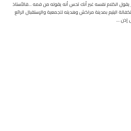
خر يقول الكلام نفسه غير أنك تحس أنه يقوله من فمه …فالأستاذ
فالة اليتيم بمدينة مراكش وهديته للجمعية والإستقبال الرائع
ل إذن …