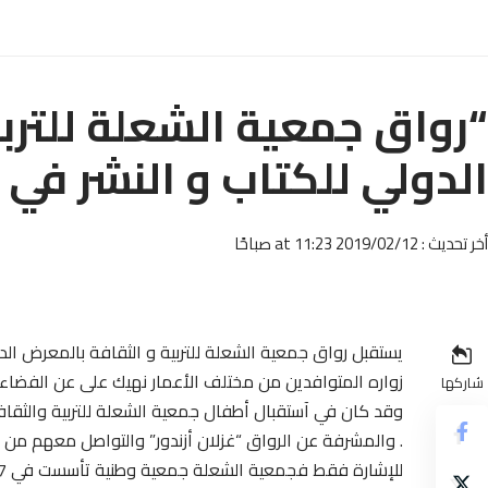
“رواق جمعية الشعلة للترب
الدولي للكتاب و النشر في نسخته 25 بالد
أخر تحديث : 2019/02/12 at 11:23 صباحًا
يستقبل رواق جمعية الشعلة للتربية و الثقافة بالمعرض الدول
زواره المتوافدين من مختلف الأعمار نهيك على عن الفضاء ا
شاركها
وقد كان في آستقبال أطفال جمعية الشعلة للتربية والثقا
. والمشرفة عن الرواق “غزلان أزندور” والتواصل معهم من خ
للإشارة فقط فجمعية الشعلة جمعية وطنية تأسست في 17 أبريل 1975 بالحي المحمدي بالدار البيضاء تهدف الجمعية إلى :