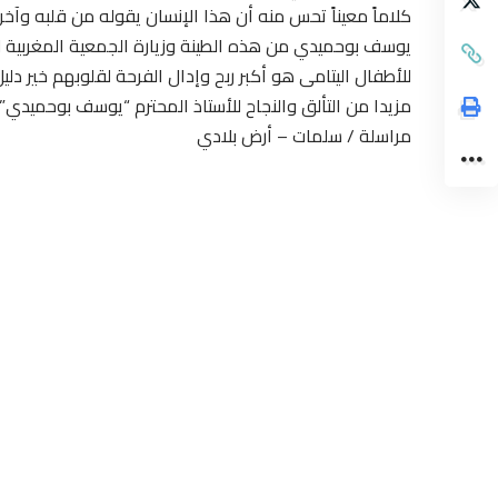
كلاماً معيناً تحس منه أن هذا الإنسان يقوله من قلبه وآ
يوسف بوحميدي من هذه الطينة وزيارة الجمعية المغربية لك
للأطفال اليتامى هو أكبر ربح وإدال الفرحة لقلوبهم خير دلي
مزيدا من التألق والنجاح للأستاذ المحترم “يوسف بوحميدي”
مراسلة / سلمات – أرض بلادي