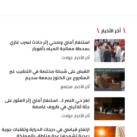
أخر الأخبار
استنفار أمني وصحي إثر حادث تسرب غازي
بمحطة معالجة المياه بأفورار
أخر الأخبار
حوادث
القبض على شبكة مختصة في التنقيب غير
المشروع عن الكنوز بجمعة سحيم
أخر الأخبار
مجتمع
لغز حي النصر 2.. استنفار أمني إثر العثور على
جثة ثلاثيني في ظروف غامضة
أخر الأخبار
حوادث
ارتفاع قياسي في درجات الحرارة وتقلبات جوية
رعدية تشهدها عدة مناطق بالمملكة