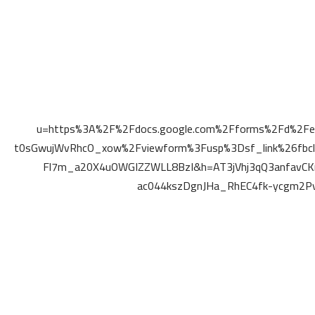
u=https%3A%2F%2Fdocs.google.com%2Fforms%2Fd%2F
t0sGwujWvRhcO_xow%2Fviewform%3Fusp%3Dsf_link%26fb
Fl7m_a20X4uOWGIZZWLL8BzI&h=AT3jVhj3qQ3anfav
ac044kszDgnJHa_RhEC4fk-ycgm2P