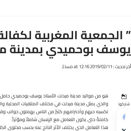
” الجمعية المغربية لكفالة
يوسف بوحميدي بمدينة م
أخر تحديث : 2019/02/11 at 12:16 مساءً
هو من مواليد مدينة ميدلت الأستاذ يوسف بوحميدي حامل 
والذي يمثل مدينة ميدلت في مختلف الملتقيات المحلية وال
شاركها
تكسبه حبهم وآحترامهم كثيرٌ من الناس يهملون جوانب وقضا
كاملةً حتى يكون التعامل مع الإنسان شاملاً ومؤثراً.
هذا التعامل الذي يختلف الأثر الناتج عنه بحسب محتوى الك