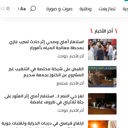
ية
تمازيغت
وطنية
صوت و صورة
Aa
أخر الأخبار
استنفار أمني وصحي إثر حادث تسرب غازي
بمحطة معالجة المياه بأفورار
أخر الأخبار
حوادث
القبض على شبكة مختصة في التنقيب غير
المشروع عن الكنوز بجمعة سحيم
أخر الأخبار
مجتمع
لغز حي النصر 2.. استنفار أمني إثر العثور على
جثة ثلاثيني في ظروف غامضة
أخر الأخبار
حوادث
ارتفاع قياسي في درجات الحرارة وتقلبات جوية