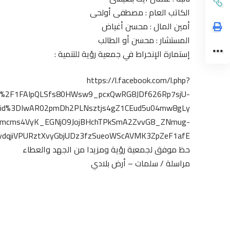
الكاتب العام : مصطفى أولحى
أمين المال : محسن أغياض
المستشار : محسن أو الطالب
إستمارة الإنخراط في جمعية رؤية للتنمية :
https://l.facebook.com/l.php?
e%2F1FAIpQLSfs80HWsw9_pcxQwRG8JDf626Rp7sjU-
clid%3DIwAR02pmDh2PLNsztjs4gZ1CEud5u04mw8gLy
CKmcms4VyK_EGNjO9JojBHchTPkSmA2ZvvG8_ZNmug-
vdqjiVPURztXvyGbjUDz3fzSueoWScAVMK3ZpZeF1afE
حظ موفق لجمعية رؤية ومزيدا من الجهد والعطاء
مراسلة / سلمات – أرض بلادي