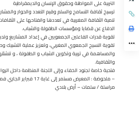
التربية على المواطنة وحقوق الإنسان والديمقراطية
ترسيخ ثقافة التسامح والسلم وقيم التعدد والحوار والمشا
تنمية الثقافة المغربية في تعددها وانفتاحها على الثقافات ا
الدفاع عن قضايا ومؤسسات الطفولة والشباب.
تقوية قدرات الفاعلين الجمعويين في إعداد المشاريع وتدبير
تقوية النسيج الجمعوي المغربي، وتعزيز عملية التشبيك وطنيا
والمساهمة في تربية وتكوين الشباب و الطفولة ، و تنشئت
والثقافية.
فتحية خاصة لجنود الخفاء وإلى اللجنة المنظمة داخل الرواق
– ملحوضة : المعرض مستمر إلى غاية 17 فبراير الجاري فمرحبا بكم بين أحضان رواق جمعية الشعلة للتربة والثقافة
مراسلة / سلمات – أرض بلادي