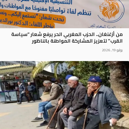
من أزغنغان.. الحزب المغربي الحر يرفع شعار “سياسة
القرب” لتعزيز المشاركة المواطنة بالناظور
يوليو 19, 2026