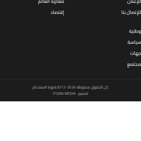
لان
مغاربة العالم
صال بنا
إقتصاد
ية
سة
ت
مع
كل الحقوق محفوظة 2024-2012
شروط الاستخدام
تصميم :
ITQAN MEDIA