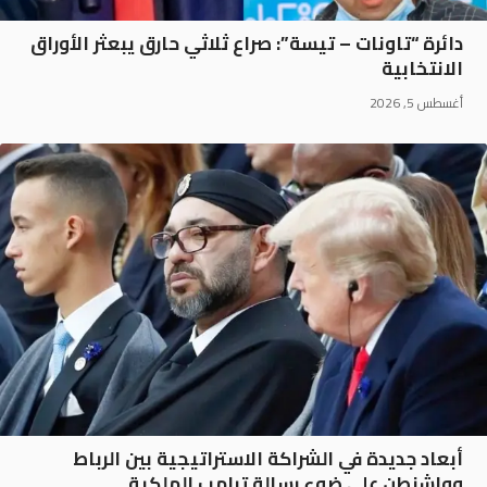
دائرة “تاونات – تيسة”: صراع ثلاثي حارق يبعثر الأوراق
الانتخابية
أغسطس 5, 2026
أبعاد جديدة في الشراكة الاستراتيجية بين الرباط
وواشنطن على ضوء رسالة ترامب الملكية