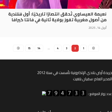
نعيمة العيساوي تُحقق انتصارًا تاريخيًا: أول فنلندية
من أصول مغربية تفوز بولاية ثانية في فانتا كيرافا
أبريل 14, 2025
15
14
…
4
3
2
1
ة أرض بلادي الإلكترونية تأسست في سنة 2012
ير العام: سفيان بلغيت
زوار الموقع :