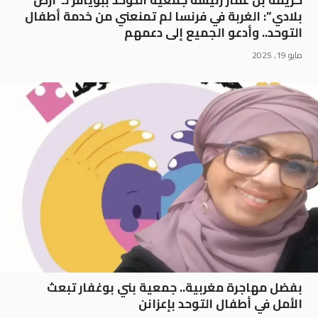
كريمة بن عمار رئيسة جمعية التوحد ببويافر لـ”أرض
بلادي”: الغربة في فرنسا لم تمنعني من خدمة أطفال
التوحد.. وأدعو الجميع إلى دعمهم
مايو 19, 2025
بفضل مهاجرة مغربية.. جمعية بني بوغفار تبعث
الأمل في أطفال التوحد بإعزانن